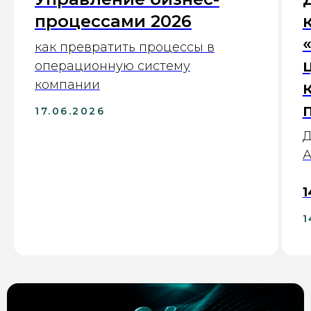
процессами 2026
как превратить процессы в
операционную систему
компании
17.06.2026
Д
А
1
1