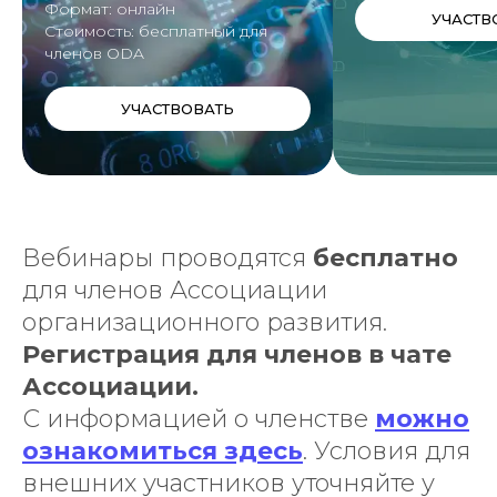
Формат: онлайн
УЧАСТВ
Стоимость: бесплатный для
членов ODA
УЧАСТВОВАТЬ
Вебинары проводятся
бесплатно
для членов Ассоциации
организационного развития.
Регистрация для членов в чате
Ассоциации.
С информацией о членстве
можно
ознакомиться здесь
. Условия для
внешних участников уточняйте у