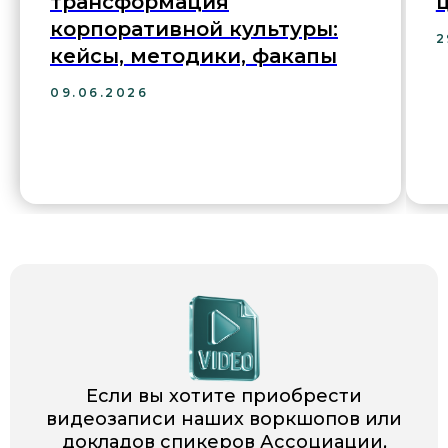
трансформация
корпоративной культуры:
2
кейсы, методики, факапы
09.06.2026
Если вы хотите приобрести
видеозаписи наших воркшопов или
докладов спикеров Ассоциации,