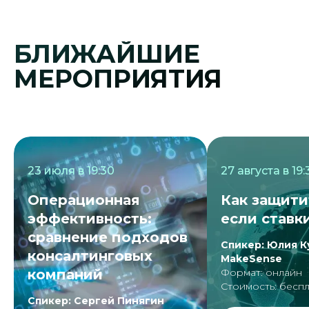
БЛИЖАЙШИЕ
МЕРОПРИЯТИЯ
23 июля в 19:30
27 августа в 19:
Операционная
Как защити
эффективность:
если ставк
сравнение подходов
Спикер: Юлия К
консалтинговых
MakeSense
компаний
Формат: онлайн
Стоимость: беспл
Спикер: Сергей Пинягин