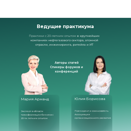
Ведущие практикума
Практики с 20-летним опытом
в крупнейших
компаниях нефтегазового сектора, атомной
отрасли, инжиниринга, ритейла и ИТ
Авторы статей
Спикеры форумов и
конференций
Юлия Борисова
Мария Арманд
Президент и сооснователь
Эксперт в области
Ассоциации
трансформации бизнеса с
организационного развития
20-ти летним опытом